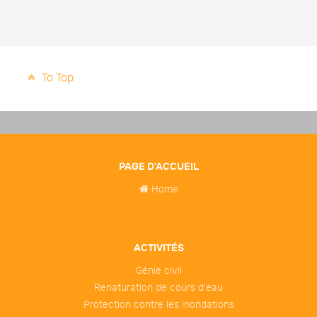
To Top
PAGE D'ACCUEIL
Home
ACTIVITÉS
Génie civil
Renaturation de cours d'eau
Protection contre les inondations