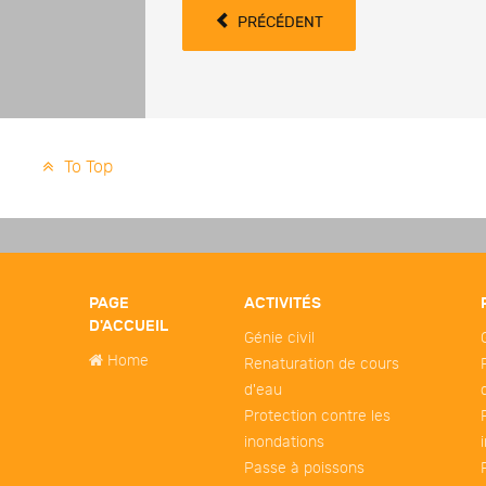
PRÉCÉDENT
To Top
PAGE
ACTIVITÉS
D'ACCUEIL
Génie civil
Home
Renaturation de cours
d'eau
Protection contre les
inondations
Passe à poissons