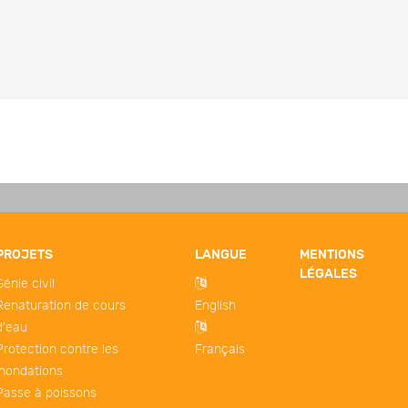
PROJETS
LANGUE
MENTIONS
LÉGALES
Génie civil
Renaturation de cours
English
d'eau
Protection contre les
Français
inondations
Passe à poissons