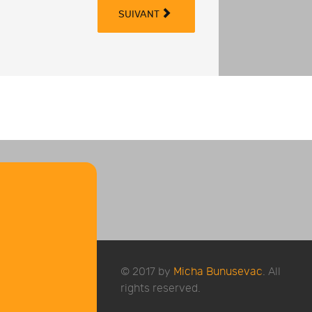
SUIVANT
© 2017 by
Micha Bunusevac
. All
rights reserved.