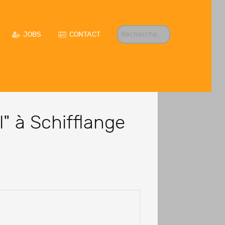
R
JOBS
CONTACT
E
C
H
E
R
C
H
E
R
l" à Schifflange