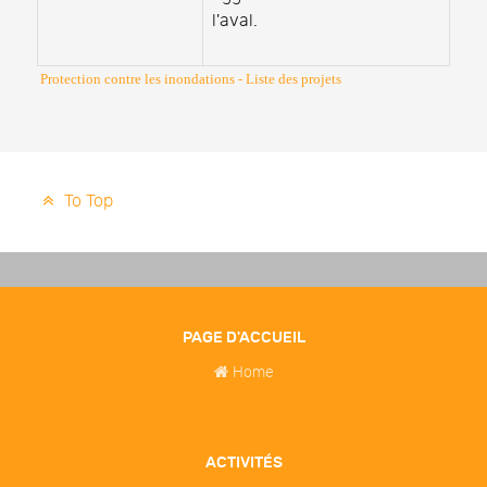
l'aval.
Protection contre les inondations - Liste des projets
To Top
PAGE D'ACCUEIL
Home
ACTIVITÉS