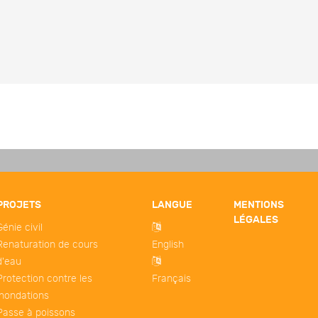
PROJETS
LANGUE
MENTIONS
LÉGALES
Génie civil
Renaturation de cours
English
d'eau
Protection contre les
Français
inondations
Passe à poissons