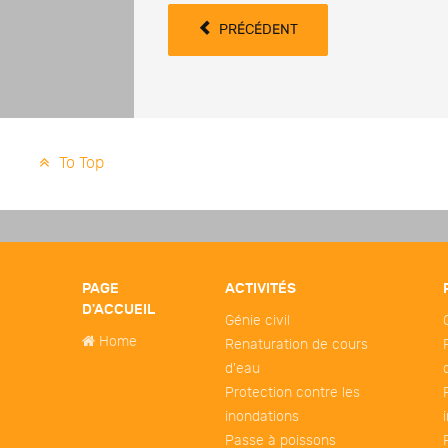
PRÉCÉDENT
To Top
PAGE
ACTIVITÉS
D'ACCUEIL
Génie civil
Home
Renaturation de cours
d'eau
Protection contre les
inondations
Passe à poissons