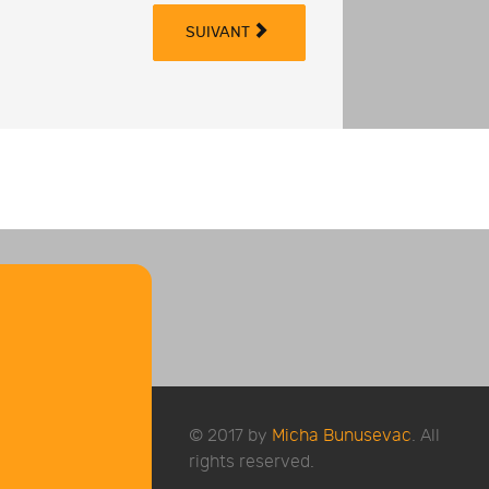
SUIVANT
© 2017 by
Micha Bunusevac
. All
rights reserved.