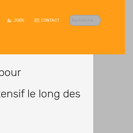
R
JOBS
CONTACT
E
C
H
E
R
C
H
E
R
pour
ensif le long des