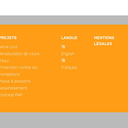
PROJETS
LANGUE
MENTIONS
LÉGALES
Génie civil
Renaturation de cours
English
d'eau
Protection contre les
Français
inondations
Passe à poissons
Assainissement
Concept PAP