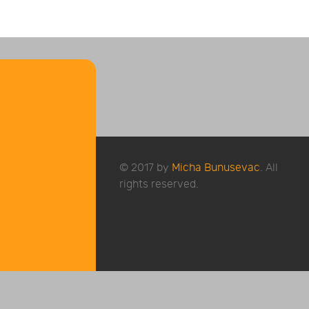
© 2017 by
Micha Bunusevac
. All
rights reserved.