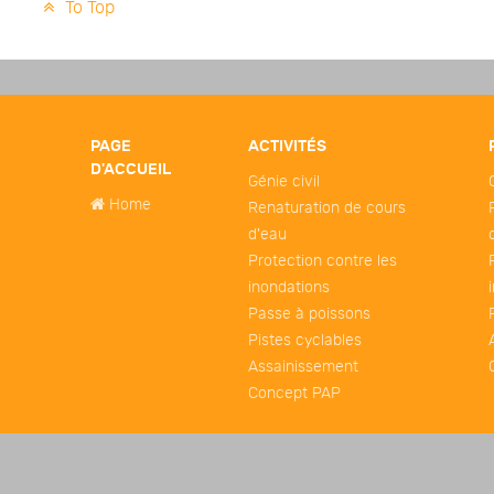
To Top
PAGE
ACTIVITÉS
D'ACCUEIL
Génie civil
Home
Renaturation de cours
d'eau
Protection contre les
inondations
Passe à poissons
Pistes cyclables
Assainissement
Concept PAP